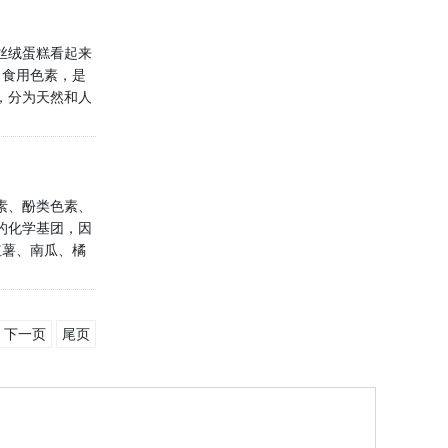
丝绒蛋糕看起来
 食用色素，是
，分为天然和人
从动物和植物组
..
素、酚类色素、
的化学基团，因
红薯、南瓜、橘
疫能力、治疗夜
羟自由基、超氧
下一页
尾页