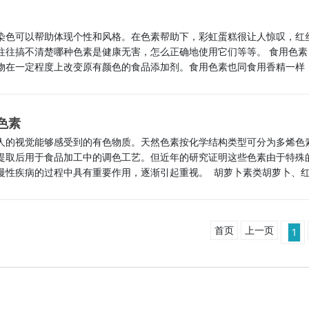
染色可以帮助体现个性和风格。在色素帮助下，彩虹蛋糕很让人惊叹，红
往往搞不清楚哪种色素是健康无害，怎么正确地使用它们等等。 食用色素
物在一定程度上改变原有颜色的食品添加剂。食用色素也同食用香精一样
害，安全性高。 天然色素 天然色素是由天然资源获得的食用色素。主要
物性着色剂占多数。天然色素不仅具有给食品着色的作用，而且相当部···.
色素
人的视觉能够感受到的有色物质。天然色素按化学结构类型可分为多烯色
提取后用于食品加工中的调色工艺。但近年的研究证明这些色素由于特殊
慢性疾病的过程中具有重要作用，逐渐引起重视。 胡萝卜素类胡萝卜、
有改善机体维生素A营养状况的功能；随之可发挥与维生素A同样的提高免
， β -胡萝卜素还是体内重要的脂溶性抗氧化物质，可清除单线态氧、
首页
上一页
1