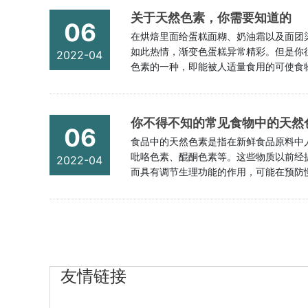
关于天然色素，你需要知道的
06
在烘焙里面给蛋糕面糊、奶油霜以及面团
如此热情，渐变色蛋糕异常精彩。但是你
2022-04
色素的一种，即能被人适量食用的可使食
工合成两种。其中，天然色素对人体无毒
织及微生物（培养）中提取的色素，其中植
你不得不知的常见食物中的天然
06
食品中的天然色素是指在新鲜食品原料中
吡咯色素、醌酮色素等。这些物质以前经
2022-04
而具有调节生理功能的作用，可能在预防
子等食物中富含的 β-胡萝卜素，主要具
盲症和预防治疗眼干燥症的作用。除此之外
···...
友情链接