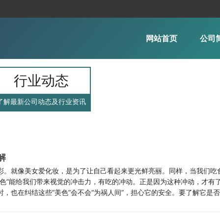
网站首页
公司
行业动态
了解最新公司动态及行业资讯
解
彩。就像美女爱化妆，是为了让自己看起来更光鲜亮丽。同样，当我们吃
“色”能给我们带来视觉的冲击力，有吃的冲动。正是因为这种冲动，才有
，也在纠结这些“美色”会不会“为祸人间”，担心它的安全。要了解它是
011版）》中规定着色剂“是食品赋予色泽和改善食品色泽的物质”，着色
成的色素。 天然色素和人工合成色素都有哪些 天然色素是指直接来自动植物