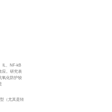
L、NF-kB
效应。研究表
抗氧化防护较
是
型（尤其是转
。