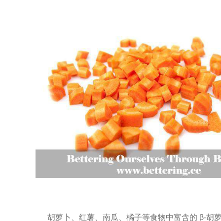
胡萝卜、红薯、南瓜、橘子等食物中富含的 β-