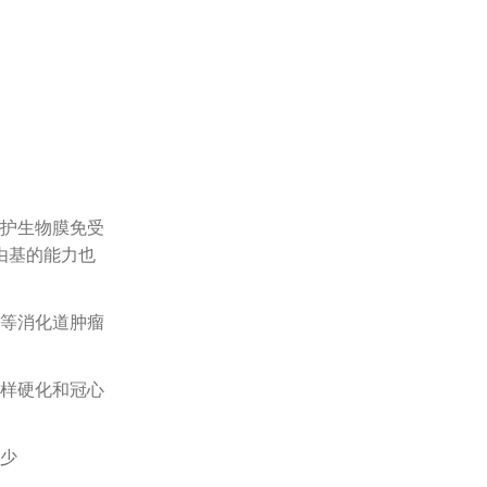
护生物膜免受
由基的能力也
等消化道肿瘤
样硬化和冠心
少